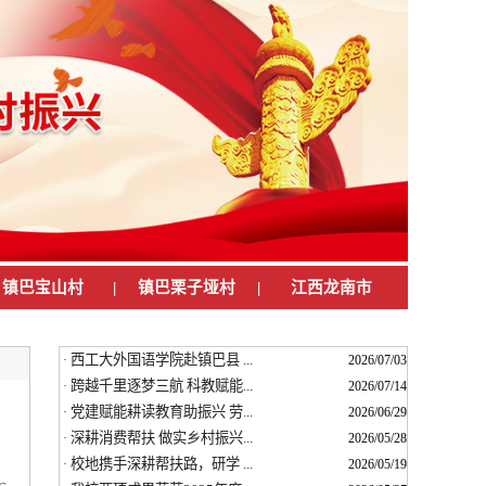
镇巴宝山村
|
镇巴栗子垭村
|
江西龙南市
西工大外国语学院赴镇巴县 ...
·
2026/07/03
跨越千里逐梦三航 科教赋能...
·
2026/07/14
党建赋能耕读教育助振兴 劳...
·
2026/06/29
深耕消费帮扶 做实乡村振兴...
·
2026/05/28
校地携手深耕帮扶路，研学 ...
·
2026/05/19