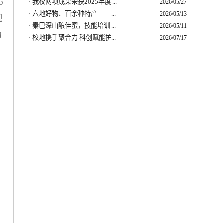
6
我校两项成果荣获2025年度 ...
·
2026/05/27
六地好物、百余种特产—— ...
·
2026/05/13
观
秦巴深山酿佳蜜，技能培训 ...
·
2026/05/11
动
校地携手聚合力 科创赋能护...
·
2026/07/17