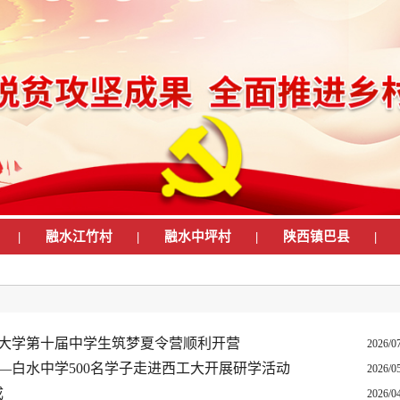
|
融水江竹村
|
融水中坪村
|
陕西镇巴县
|
业大学第十届中学生筑梦夏令营顺利开营
2026/0
—白水中学500名学子走进西工大开展研学活动
2026/0
成
2026/0