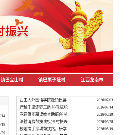
镇巴宝山村
|
镇巴栗子垭村
|
江西龙南市
西工大外国语学院赴镇巴县 ...
·
2026/07/03
跨越千里逐梦三航 科教赋能...
·
2026/07/14
党建赋能耕读教育助振兴 劳...
·
2026/06/29
7/14
深耕消费帮扶 做实乡村振兴...
·
2026/05/28
5/19
校地携手深耕帮扶路，研学 ...
·
2026/05/19
4/29