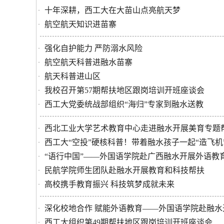
十年深耕，西工大在大苗山点亮航天梦
·
航空航天知识进苗寨
·
强化自护能力 严防溺水风险
·
航空航天科普进融水苗寨
·
航天科普进山区
·
我校召开第57期帮扶地区跟岗培训开班座谈会
·
西工大党委统战部组织“海归”专家到融水送教
·
西北工业大学艺术教育中心走进融水开展美育专题
·
西工大“空投”硬核科普！带着融水孩子一起“造飞机
·
“语行中国”——外国语学院赴广西融水开展外语教
·
民航学院师生团队赴融水开展教育和科技帮扶
·
高校携手教育振兴 科技筑梦成就未来
·
深化校地合作 赋能外语教育——外国语学院赴融
·
西工大组织第49期帮扶地区跟岗培训开班座谈会
·