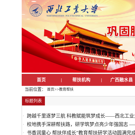
首页
|
帮扶机构
|
广西融水县
当前位置：
>>
首页
教育帮扶
标题列表
跨越千里逐梦三航 科教赋能筑梦成长——西北工
·
校地携手深耕帮扶路，研学筑梦点亮少年强国志 —
·
书香润童心 帮扶伴成长”教育帮扶研学活动圆满完
·